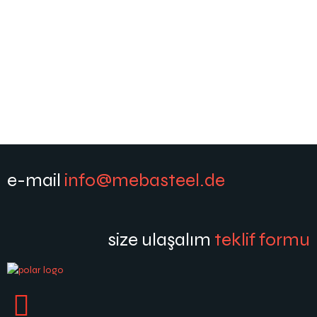
e-mail
info@mebasteel.de
size ulaşalım
teklif formu