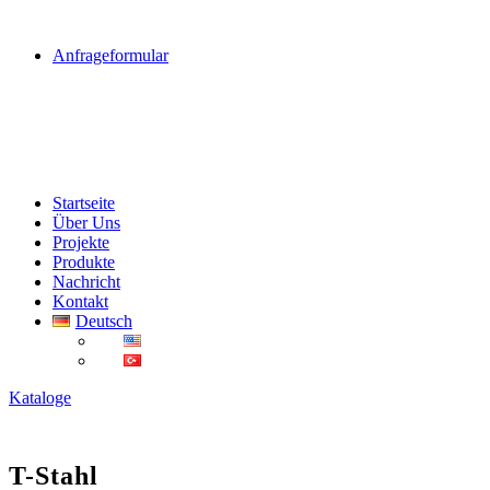
Bleiben Sie über die Entwicklungen informiert.
Anfrageformular
Menu
Startseite
Über Uns
Projekte
Produkte
Nachricht
Kontakt
Deutsch
English
Türkçe
Kataloge
T-Stahl