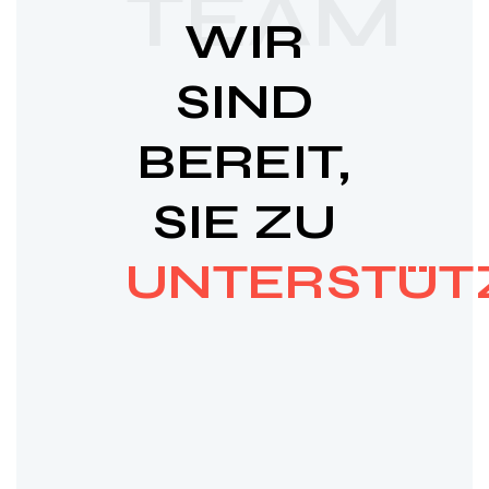
TEAM
WIR
SIND
BEREIT,
SIE ZU
UNTERSTÜT